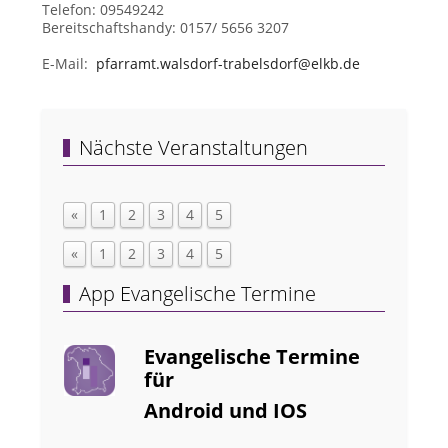
Telefon: 09549242
Bereitschaftshandy: 0157/ 5656 3207
E-Mail:
pfarramt.walsdorf-trabelsdorf@elkb.de
Nächste Veranstaltungen
«
1
2
3
4
5
«
1
2
3
4
5
App Evangelische Termine
Evangelische Termine
für
Android und IOS