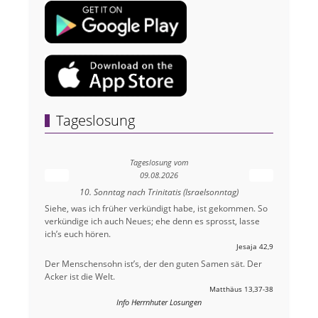
Tageslosung
Tageslosung vom
09.08.2026
10. Sonntag nach Trinitatis (Israelsonntag)
Siehe, was ich früher verkündigt habe, ist gekommen. So
verkündige ich auch Neues; ehe denn es sprosst, lasse
ich’s euch hören.
Jesaja 42,9
Der Menschensohn ist’s, der den guten Samen sät. Der
Acker ist die Welt.
Matthäus 13,37-38
Info Herrnhuter Losungen