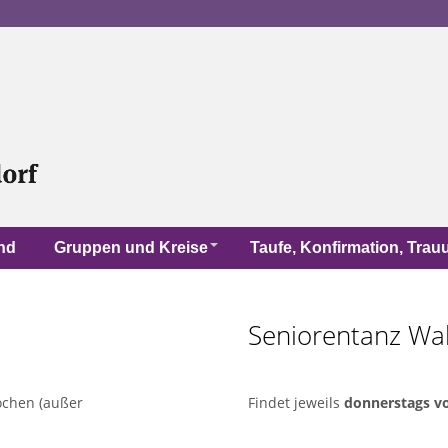
nd
Gruppen und Kreise
Taufe, Konfirmation, Tra
Seniorentanz Wa
ochen (außer
Findet jeweils
donnerstags vo