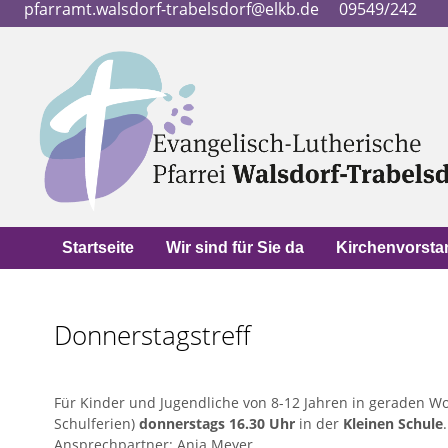
pfarramt.walsdorf-trabelsdorf@elkb.de
09549/242
Startseite
Wir sind für Sie da
Kirchenvorsta
Donnerstagstreff
Für Kinder und Jugendliche von 8-12 Jahren in geraden W
Schulferien)
donnerstags 16.30 Uhr
in der
Kleinen Schule
.
Ansprechpartner: Anja Meyer.