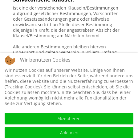
Ist eine der vorstehenden Klauseln/Bestimmungen
aufgrund gesetzlicher Bestimmungen, Vorschriften
oder Gesetzesänderungen ganz oder teilweise
unwirksam, so tritt an Stelle dieser Bestimmung
diejenige in Kraft, die der angestrebten Absicht der
Klausel/Bestimmung am Nächsten kommt.
Alle anderen Bestimmungen bleiben hiervon
unberührt und gelten weiterhin in vollem Umfang.
Wir benutzen Cookies
Wir nutzen Cookies auf unserer Website. Einige von ihnen
sind essenziell für den Betrieb der Seite, während andere uns
helfen, diese Website und die Nutzererfahrung zu verbessern
(Tracking Cookies). Sie können selbst entscheiden, ob Sie die
Cookies zulassen möchten. Bitte beachten Sie, dass bei einer
Ablehnung womöglich nicht mehr alle Funktionalitäten der
Seite zur Verfügung stehen.
Datenschutzerklärung
Impressum
Akzeptieren
Ablehnen